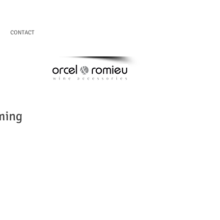
CONTACT
ming
es VINOLOK est une
ur disposer d'un objet
ment original.