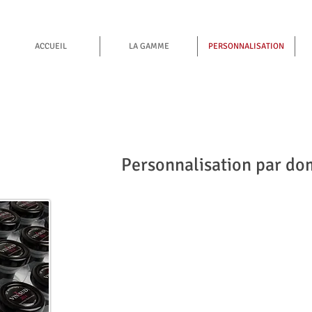
ACCUEIL
LA GAMME
PERSONNALISATION
Personnalisation par do
La personnalisation d
excellente solution po
de communication vrai